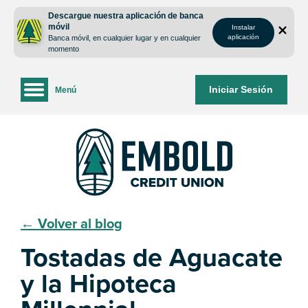
saltar
Saltar
Descargue nuestra aplicación de banca
al
al
móvil
Instalar
contenido
inicio
aplicación
Banca móvil, en cualquier lugar y en cualquier
de
momento
sesión
de
Iniciar Sesión
Menú
la
banca
web
← Volver al blog
Tostadas de Aguacate
y la Hipoteca