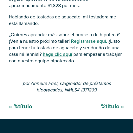
aproximadamente $1,828 por mes.
Hablando de tostadas de aguacate, mi tostadora me
está llamando.
¿Quieres aprender más sobre el proceso de hipoteca?
¡Ven a nuestro próximo taller!
Registrarse aquí.
¿Listo
para tener tu tostada de aguacate y ser dueño de una
casa millennial?
haga clic aquí
para empezar a trabajar
con nuestro equipo hipotecario.
por Annelle Friel,
Originador de préstamos
hipotecarios, NMLS# 1371269
Mensaje
«
%título
%título
»
de
navegación