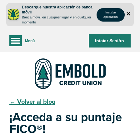
saltar
Saltar
Descargue nuestra aplicación de banca
al
al
móvil
Instalar
contenido
inicio
aplicación
Banca móvil, en cualquier lugar y en cualquier
de
momento
sesión
de
Iniciar Sesión
Menú
la
banca
web
← Volver al blog
¡Acceda a su puntaje
FICO®!