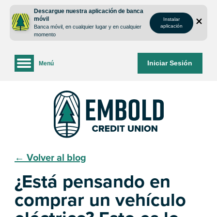
saltar
Saltar
Descargue nuestra aplicación de banca
al
al
móvil
Instalar
contenido
inicio
aplicación
Banca móvil, en cualquier lugar y en cualquier
de
momento
sesión
de
Iniciar Sesión
Menú
la
banca
web
← Volver al blog
¿Está pensando en
comprar un vehículo