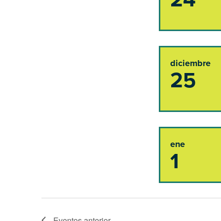
diciembre
25
ene
1
Eventos
anterior