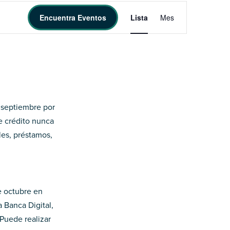
Navegación
de
Encuentra Eventos
Lista
Mes
vistas
Evento
 septiembre por
de crédito nunca
les, préstamos,
e octubre en
 Banca Digital,
 Puede realizar