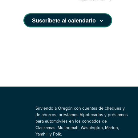
Suscríbete al calendario
Sirviendo a Oregón con cuentas de cheques y
de ahorros, préstamos hipotecarios y préstamos
para automóviles en los condados de
Clackamas, Multnomah, Washington, Marion,
Yamhill y Polk.