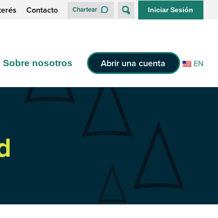
terés
Contacto
Chartear
Iniciar Sesión
Abrir una cuenta
Sobre nosotros
EN
d