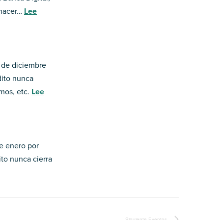
 hacer…
Lee
5 de diciembre
dito nunca
amos, etc.
Lee
de enero por
ito nunca cierra
Siguiente
Eventos