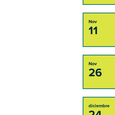
Nov
11
Nov
26
diciembre
24