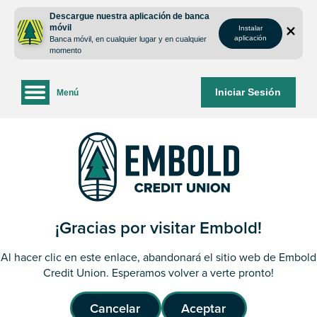
saltar
Saltar
Descargue nuestra aplicación de banca
al
al
móvil
Instalar
contenido
inicio
aplicación
Banca móvil, en cualquier lugar y en cualquier
de
momento
sesión
de
Iniciar Sesión
Menú
la
banca
web
¡Gracias por visitar Embold!
Al hacer clic en este enlace, abandonará el sitio web de Embold
Credit Union. Esperamos volver a verte pronto!
Cancelar
Aceptar