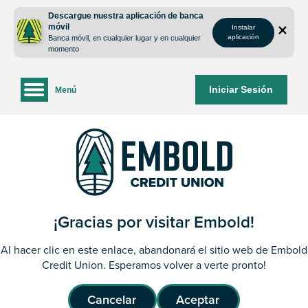
saltar
Saltar
Descargue nuestra aplicación de banca
al
al
móvil
Instalar
contenido
inicio
aplicación
Banca móvil, en cualquier lugar y en cualquier
de
momento
sesión
de
Iniciar Sesión
Menú
la
banca
web
¡Gracias por visitar Embold!
Al hacer clic en este enlace, abandonará el sitio web de Embold
Credit Union. Esperamos volver a verte pronto!
Cancelar
Aceptar